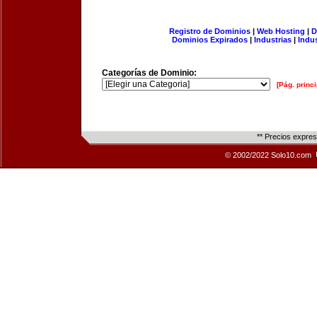
Registro de Dominios
|
Web Hosting
|
D
Dominios Expirados
|
Industrias
|
Indu
Categorías de Dominio:
[Pág. princi
** Precios expre
© 2002/2022 Solo10.com