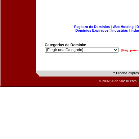
Registro de Dominios
|
Web Hosting
|
D
Dominios Expirados
|
Industrias
|
Indu
Categorías de Dominio:
[Pág. princi
** Precios expre
© 2002/2022 Solo10.com