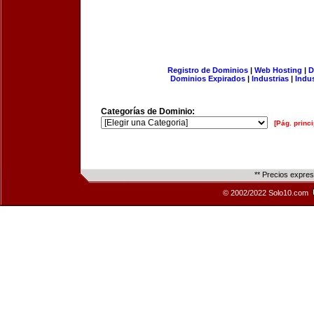
Registro de Dominios
|
Web Hosting
|
D
Dominios Expirados
|
Industrias
|
Indu
Categorías de Dominio:
[Pág. princi
** Precios expre
© 2002/2022 Solo10.com