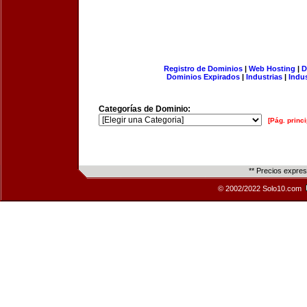
Registro de Dominios
|
Web Hosting
|
D
Dominios Expirados
|
Industrias
|
Indu
Categorías de Dominio:
[Pág. princi
** Precios expre
© 2002/2022 Solo10.com