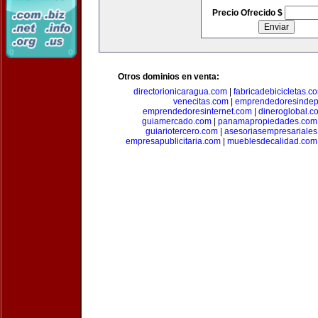
Precio Ofrecido $
Otros dominios en venta:
directorionicaragua.com
|
fabricadebicicletas.c
venecitas.com
|
emprendedoresindep
emprendedoresinternet.com
|
dineroglobal.c
guiamercado.com
|
panamapropiedades.com
guiariotercero.com
|
asesoriasempresariale
empresapublicitaria.com
|
mueblesdecalidad.com