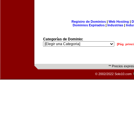
Registro de Dominios
|
Web Hosting
|
D
Dominios Expirados
|
Industrias
|
Indu
Categorías de Dominio:
[Pág. princi
** Precios expre
© 2002/2022 Solo10.com