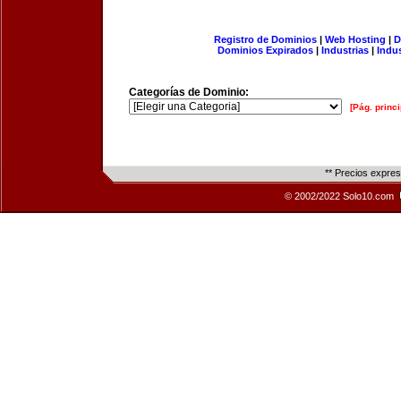
Registro de Dominios
|
Web Hosting
|
D
Dominios Expirados
|
Industrias
|
Indu
Categorías de Dominio:
[Pág. princi
** Precios expre
© 2002/2022 Solo10.com