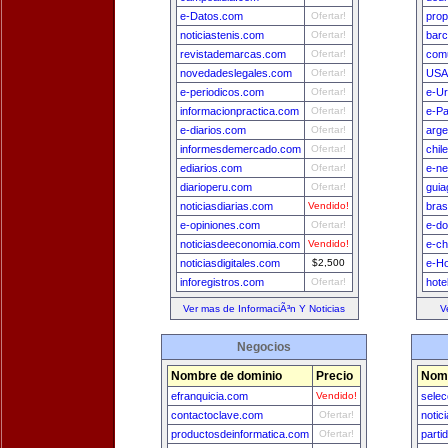
e-Datos.com
Ofertar!
prop
noticiastenis.com
Ofertar!
bar
revistademarcas.com
Ofertar!
comu
novedadeslegales.com
Ofertar!
USA
e-periodicos.com
Ofertar!
e-U
informacionpractica.com
Ofertar!
e-Pa
e-diarios.com
Ofertar!
arge
informesdemercado.com
Ofertar!
chil
ediarios.com
Ofertar!
e-n
diarioperu.com
Ofertar!
guia
noticiasdiarias.com
Vendido!
bras
e-opiniones.com
Ofertar!
e-do
noticiasdeeconomia.com
Vendido!
e-ch
noticiasdigitales.com
$2,500
e-H
inforegistros.com
Ofertar!
hote
Ver mas de InformaciÃ³n Y Noticias
V
Negocios
Nombre de dominio
Precio
Nomb
efranquicia.com
Vendido!
selec
contactoclave.com
Ofertar!
notic
productosdeinformatica.com
Ofertar!
parti