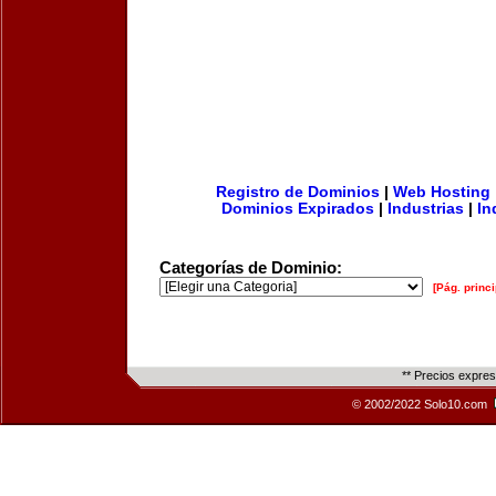
Registro de Dominios
|
Web Hosting
Dominios Expirados
|
Industrias
|
In
Categorías de Dominio:
[Pág. princi
** Precios expre
© 2002/2022 Solo10.com