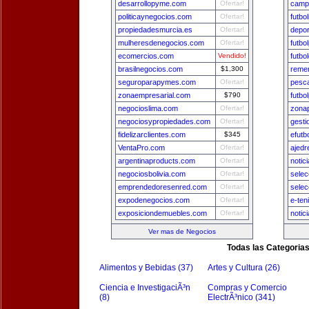
desarrollopyme.com
Ofertar!
camp
politicaynegocios.com
Ofertar!
futbo
propiedadesmurcia.es
Ofertar!
depo
mulheresdenegocios.com
Ofertar!
futbo
ecomercios.com
Vendido!
futbo
brasilnegocios.com
$1,300
remer
seguroparapymes.com
Ofertar!
pesca
zonaempresarial.com
$790
futbo
negocioslima.com
Ofertar!
zona
negociosypropiedades.com
Ofertar!
gest
fidelizarclientes.com
$345
efutb
VentaPro.com
Ofertar!
ajedr
argentinaproducts.com
Ofertar!
notic
negociosbolivia.com
Ofertar!
selec
emprendedoresenred.com
Ofertar!
sele
expodenegocios.com
Ofertar!
e-ten
exposiciondemuebles.com
Ofertar!
notic
Ver mas de Negocios
Todas las Categoria
Alimentos y Bebidas (37)
Artes y Cultura (26)
Ciencia e InvestigaciÃ³n
Compras y Comercio
(8)
ElectrÃ³nico (341)