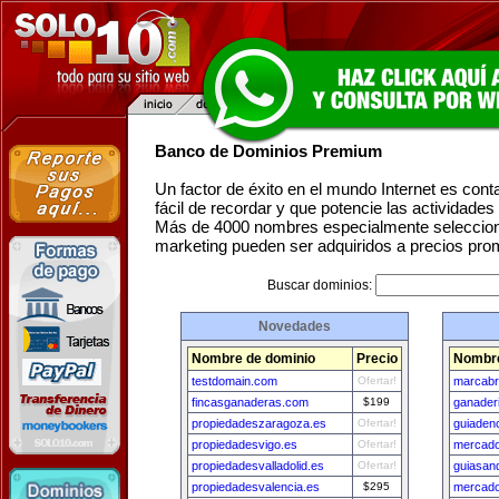
Banco de Dominios Premium
Un factor de éxito en el mundo Internet es con
fácil de recordar y que potencie las actividade
Más de 4000 nombres especialmente seleccion
marketing pueden ser adquiridos a precios pro
Buscar dominios:
Novedades
Nombre de dominio
Precio
Nombre
testdomain.com
Ofertar!
marcabr
fincasganaderas.com
$199
ganader
propiedadeszaragoza.es
Ofertar!
guiaden
propiedadesvigo.es
Ofertar!
mercado
propiedadesvalladolid.es
Ofertar!
guiasan
propiedadesvalencia.es
$295
mercad