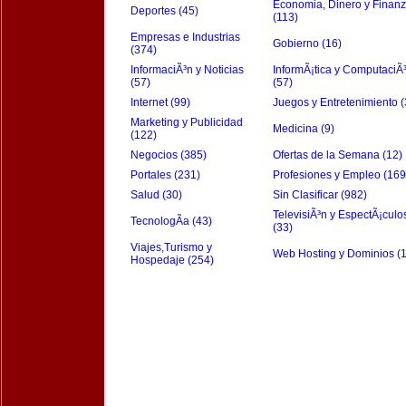
Economia, Dinero y Finan
Deportes (45)
(113)
Empresas e Industrias
Gobierno (16)
(374)
InformaciÃ³n y Noticias
InformÃ¡tica y ComputaciÃ
(57)
(57)
Internet (99)
Juegos y Entretenimiento (
Marketing y Publicidad
Medicina (9)
(122)
Negocios (385)
Ofertas de la Semana (12)
Portales (231)
Profesiones y Empleo (169
Salud (30)
Sin Clasificar (982)
TelevisiÃ³n y EspectÃ¡culo
TecnologÃ­a (43)
(33)
Viajes,Turismo y
Web Hosting y Dominios (
Hospedaje (254)