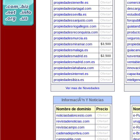
propiedadestenerife.es
Ofertar!
comercio
propiedadestartagal.com
Ofertar!
descarg
propiedadessevilla.es
Ofertar!
estudio
propiedadessanjusto.com
Ofertar!
foropubl
propiedadesriogallegos.com
Ofertar!
guiatand
propiedadesreconquista.com
Ofertar!
product
propiedadesmurcia.es
Ofertar!
seguros
propiedadesmiramar.com
$3,500
propied
propiedadesmalaga.es
Ofertar!
guiacan
propiedadesmadrid.es
$2,500
tusventa
propiedadesmadrid.com.es
Ofertar!
ventabi
propiedadeslahabana.com
Ofertar!
innovac
propiedadesinternet.es
Ofertar!
capacit
propiedadesibiza.es
Ofertar!
intelig
Ver mas de Novedades
InformaciÃ³n Y Noticias
Nombre de dominio
Precio
Nom
noticiasbaloncesto.com
Ofertar!
e-Pu
revistadenoticias.com
Ofertar!
uru
revistacampo.com
Ofertar!
e-Ra
cadenadeportiva.com
Ofertar!
e-Br
campoaldia.com
Ofertar!
deu